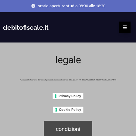
orario apertura studio 08:30 alle 18:30
debitofiscale.it
legale
Autorizzo il trattamento dei miei dati personali ai sensi della privacy del D. lgs. nr. 196 del 30/06/2003 art. 13 GDPR della UE 679/2016
Privacy Policy
Cookie Policy
condizioni