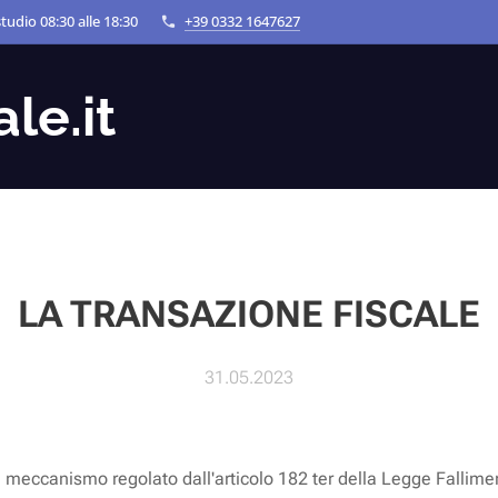
tudio 08:30 alle 18:30
+39 0332 1647627
le.it
LA TRANSAZIONE FISCALE
31.05.2023
n meccanismo regolato dall'articolo 182 ter della Legge Fallim