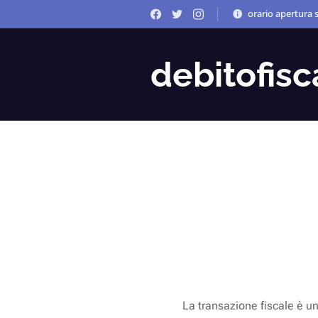
orario apertura s
debitofisca
La transazione fiscale è u