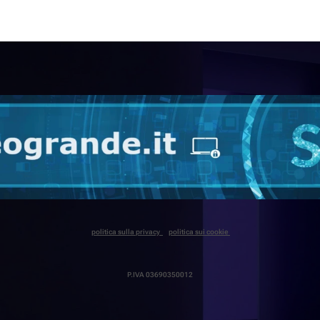
politica sulla privacy
politica sui cookie
P.IVA 03690350012