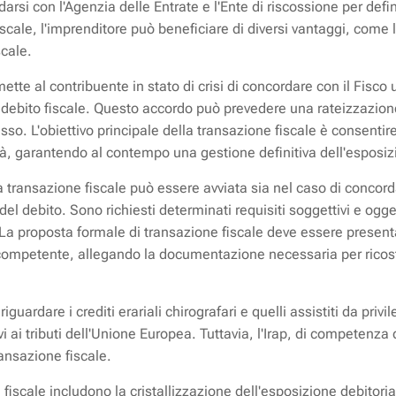
darsi con l'Agenzia delle Entrate e l'Ente di riscossione per defini
iscale, l'imprenditore può beneficiare di diversi vantaggi, come l
scale.
ette al contribuente in stato di crisi di concordare con il Fisco
io debito fiscale. Questo accordo può prevedere una rateizzazion
sso. L'obiettivo principale della transazione fiscale è consentire
ità, garantendo al contempo una gestione definitiva dell'esposizi
a transazione fiscale può essere avviata sia nel caso di concord
del debito. Sono richiesti determinati requisiti soggettivi e ogget
La proposta formale di transazione fiscale deve essere presentat
 competente, allegando la documentazione necessaria per ricostr
iguardare i crediti erariali chirografari e quelli assistiti da priv
ativi ai tributi dell'Unione Europea. Tuttavia, l'Irap, di competenza
ansazione fiscale.
 fiscale includono la cristallizzazione dell'esposizione debitori