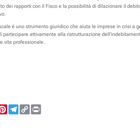
to dei rapporti con il Fisco e la possibilità di dilazionare il deb
vo.
iscale è uno strumento giuridico che aiuta le imprese in crisi a ge
di partecipare attivamente alla ristrutturazione dell'indebitam
 e vita professionale.
inkedIn
Pinterest
Telegram
Copy
Print
Link