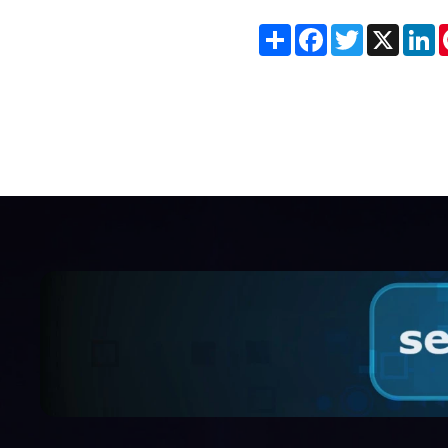
Share
Facebook
Twitter
X
L