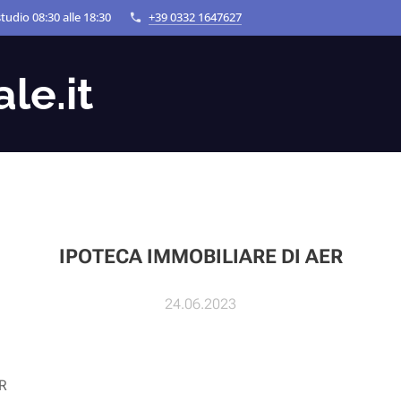
tudio 08:30 alle 18:30
+39 0332 1647627
le.it
IPOTECA IMMOBILIARE DI AER
24.06.2023
R