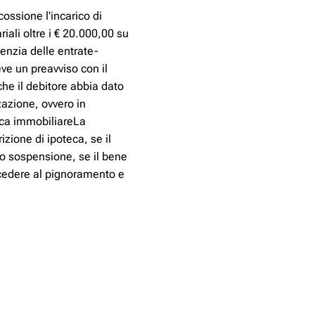
cossione l'incarico di
iali oltre i € 20.000,00 su
enzia delle entrate-
ve un preavviso con il
he il debitore abbia dato
azione, ovvero in
eca immobiliareLa
izione di ipoteca, se il
 o sospensione, se il bene
rocedere al pignoramento e