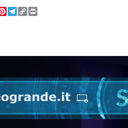
inkedIn
Pinterest
Telegram
Copy
Print
Link