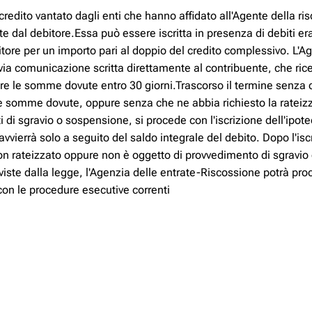
credito vantato dagli enti che hanno affidato all'Agente della ris
dal debitore.Essa può essere iscritta in presenza di debiti erar
tore per un importo pari al doppio del credito complessivo. L'Ag
ia comunicazione scritta direttamente al contribuente, che rice
are le somme dovute entro 30 giorni.Trascorso il termine senza c
 somme dovute, oppure senza che ne abbia richiesto la rateizz
di sgravio o sospensione, si procede con l'iscrizione dell'ipot
vvierrà solo a seguito del saldo integrale del debito. Dopo l'iscr
on rateizzato oppure non è oggetto di provvedimento di sgravio
eviste dalla legge, l'Agenzia delle entrate-Riscossione potrà p
con le procedure esecutive correnti