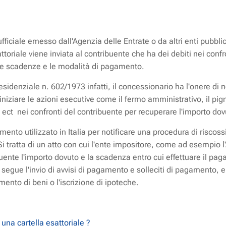
fficiale emesso dall'Agenzia delle Entrate o da altri enti pubblici
ttoriale viene inviata al contribuente che ha dei debiti nei confr
le scadenze e le modalità di pagamento.
esidenziale n. 602/1973 infatti, il concessionario ha l'onere di n
iziare le azioni esecutive come il fermo amministrativo, il pig
a, ect nei confronti del contribuente per recuperare l'importo do
mento utilizzato in Italia per notificare una procedura di riscos
i tratta di un atto con cui l'ente impositore, come ad esempio l'
uente l'importo dovuto e la scadenza entro cui effettuare il pag
egue l'invio di avvisi di pagamento e solleciti di pagamento, e
ento di beni o l'iscrizione di ipoteche.
 una cartella esattoriale ?