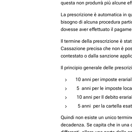
questa non produrrà più alcune effe
La prescrizione è automatica in qu
bisogno di alcuna procedura partic
dovesse aver effettuato il pagame
Il termine della prescrizione è s
Cassazione precisa che non è possib
contestato o dalla sanzione appli
Il principio generale delle prescri
10 anni per imposte erarial
5 anni per le imposte loc
10 anni per Il debito erari
5 anni per la cartella esat
Quindi non esiste un unico termine
decadenza. Se capita che in una ca