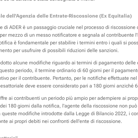
ale dell'Agenzia delle Entrate-Riscossione (Ex Equitalia)
iale di ADER è un passaggio cruciale nel processo di riscossione
 per mezzo di un messo notificatore e segnala al contribuente l'
notifica è fondamentale per stabilire i termini entro i quali si p
nto per usufruire di possibili riduzioni delle sanzioni.
otto alcune modifiche riguardo ai termini di pagamento delle cart
questo periodo, il termine ordinario di 60 giorni per il pagament
vo per il contribuente. Pertanto, per le notifiche effettuate nel 
esattoriale deve essere considerato pari a 180 giorni anziché 6
re ai contribuenti un periodo più ampio per adempiere ai propri
ei 180 giorni dalla notifica, l'agente della riscossione non può 
e a queste modifiche introdotte dalla Legge di Bilancio 2022, i 
te ai propri debiti nei confronti dell'ente di riscossione.