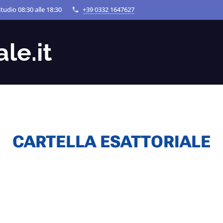
tudio 08:30 alle 18:30
+39 0332 1647627
le.it
CARTELLA ESATTORIALE