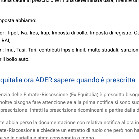
cartella cadrà in prescrizione in una determinata data, mentre un'
 imposta abbiamo:
er : Irpef, Iva. Ires, Irap, Imposta di bollo, Imposta di registro
 RAI;
r : Imu, Tasi, Tari, contributi Inps e Inail, multe stradali, sanzio
 il bollo auto.
Equitalia ora ADER sapere quando è prescritta
nzia delle Entrate-Riscossione (Ex Equitalia) è prescritta bisogn
 inoltre bisogna fare attenzione se alla prima notifica si sono s
rescrizione, infatti la prescrizione ricomincerà a partire dalla d
te abbia perso la documentazione con relativa notifica allora i
rate-Riscossione e chiedere un estratto di ruolo che però non ha v
a e se la cartella è stata consegnata o meno.