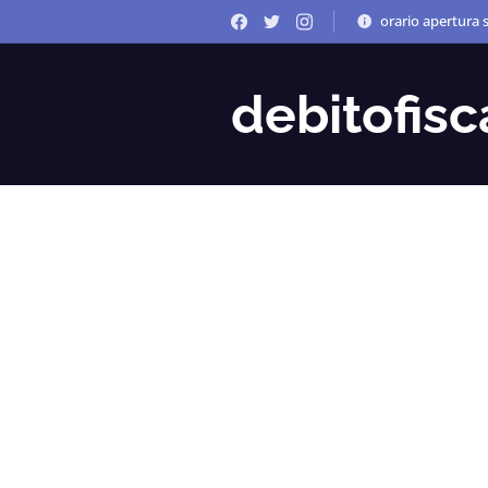
orario apertura s
debitofisca